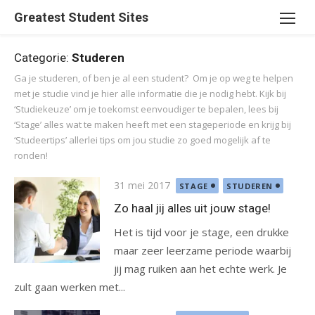
Ga
Greatest Student Sites
naar
de
Categorie:
Studeren
inhoud
Ga je studeren, of ben je al een student? Om je op weg te helpen
met je studie vind je hier alle informatie die je nodig hebt. Kijk bij
‘Studiekeuze’ om je toekomst eenvoudiger te bepalen, lees bij
‘Stage’ alles wat te maken heeft met een stageperiode en krijg bij
‘Studeertips’ allerlei tips om jou studie zo goed mogelijk af te
ronden!
Gepubliceerd
31 mei 2017
STAGE
STUDEREN
op
Zo haal jij alles uit jouw stage!
Het is tijd voor je stage, een drukke
maar zeer leerzame periode waarbij
jij mag ruiken aan het echte werk. Je
zult gaan werken met...