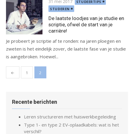
Gepubliceerd
31 mei 2017
STUDEERTIPS
op
STUDEREN
De laatste loodjes van je studie en
scriptie, ofwel de start van je
carrière!
Je probeert je scriptie af te ronden: na jaren ploegen en
zweten is het eindelijk zover, de laatste fase van je studie
is aangebroken. Hoewel...
Berichtnavigatie
←
1
2
Recente berichten
Leren structureren met huiswerkbegeleiding
Type 1- en type 2 EV-oplaadkabels: wat is het
verschil?