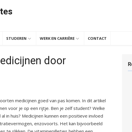
tes
STUDEREN
WERK EN CARRIÈRE
CONTACT
medicijnen door
R
oorten medicijnen goed van pas komen. In dit artikel
en voor je op een rijtje. Ben je zelf student? Welke
l al in huis? Medicijnen kunnen een positieve invloed
tratievermogen, enzovoorts. Het kan bijvoorbeeld
jes te slikken. De vitaminepilletjes hebben een