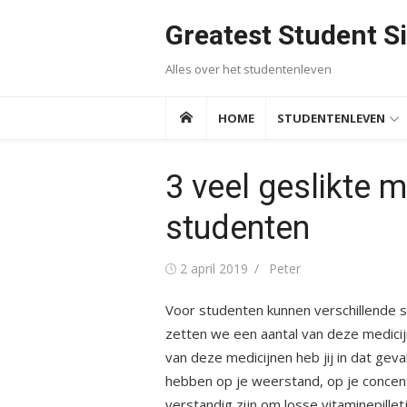
Ga
Greatest Student Si
naar
de
Alles over het studentenleven
inhoud
HOME
STUDENTENLEVEN
3 veel geslikte 
studenten
Gepubliceerd
Auteur
2 april 2019
Peter
op
Voor studenten kunnen verschillende s
zetten we een aantal van deze medicijn
van deze medicijnen heb jij in dat geva
hebben op je weerstand, op je concen
verstandig zijn om losse vitaminepillet