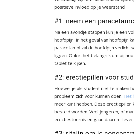
positieve invloed op je weerstand.
#1: neem een paracetamol
Na een avondje stappen kun je een v
hoofdpijn. In het geval van hoofdpijn
paracetamol zal de hoofdpijn verlicht 
liggen. Ook is het belangrijk om bij ho
tablet te kijken.
#2: erectiepillen voor stud
Hoewel je als student niet te maken ho
probleem zich voor kunnen doen.
Het 
meer kunt hebben. Deze erectiepillen 
besteld worden. Veel jongeren, of ma
erectiestoornis en gaan daarom liever 
#3:
ritalin
om je concentra