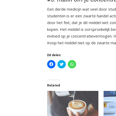
Een derde medicijn wat veel door stud
studenten is er een zwarte handel actie
door het feit, dat je dit middel niet z
kopen. Het middel is oorspronkelijk 
invloed op je concentratievermogen. He
Koop het middel niet op de zwarte mar
Dit delen:
Klik
Klik
Klik
om
om
om
te
te
te
delen
delen
delen
op
met
op
Facebook
Twitter
WhatsApp
(Wordt
(Wordt
(Wordt
Related
in
in
in
een
een
een
nieuw
nieuw
nieuw
venster
venster
venster
geopend)
geopend)
geopend)